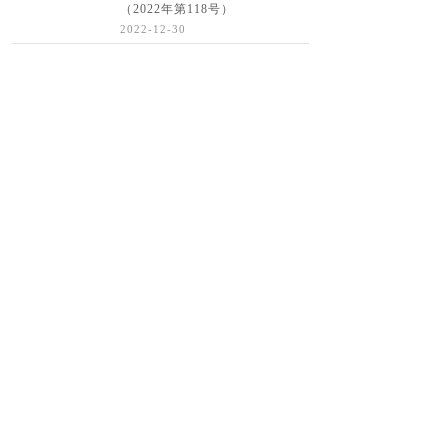
（2022年第118号）
2022-12-30
About Us
→
—— 关于我们 ——
孔圣堂制药
山东孔圣堂制药有限公司是
一家孔孟文化底蕴丰厚、传承中
医药文化
制药企业，建设有现代
化厂房和辅助设施。主要生产丸
剂、颗粒剂、片剂、胶囊剂、滴
丸及口服液等六个剂型。主导产
品有"双丹颗粒"自主知识产权的
新药，还有"栀子金花丸"、"六味