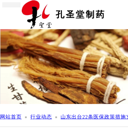
孔圣堂制药
网站
网站首页
行业动态
山东出台22条医保政策措
≡
≡